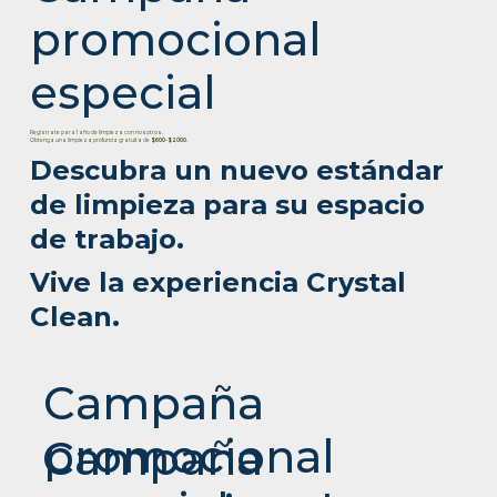
promocional
especial
Regístrate para 1 año de limpieza con nosotros.
Obtenga una limpieza profunda gratuita de
$600-$2000
.
Descubra un nuevo estándar
de limpieza para su espacio
de trabajo.
Vive la experiencia Crystal
Clean.
Campaña
promocional
Campaña