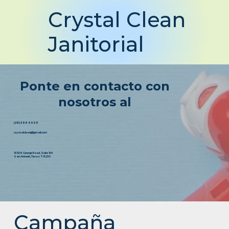
Crystal Clean
Janitorial
Ponte en contacto con
nosotros al
(210) 388 9998
crystalcleanj@gmail.com
13526 George Road, Suite 104
San Antonio, Texas 78230
Campaña