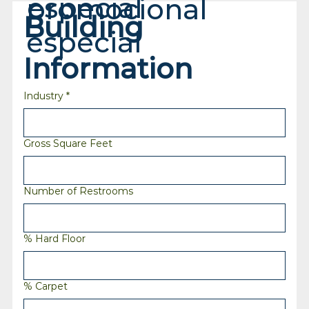
especial
promocional
Building 
especial
Information
Industry
*
Gross Square Feet
Number of Restrooms
% Hard Floor
% Carpet