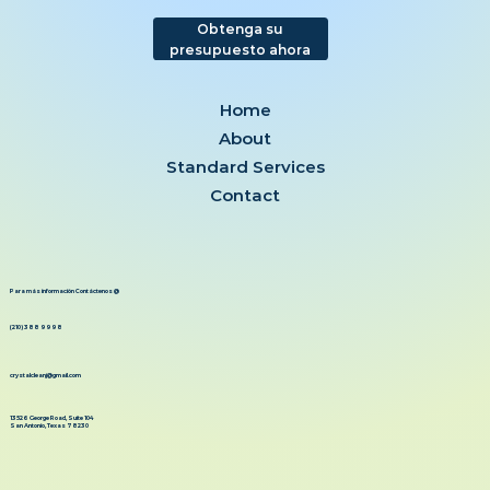
Obtenga su
presupuesto ahora
Home
About
Standard Services
Contact
Para más información Contáctenos @
(210) 388 9998
crystalcleanj@gmail.com
13526 George Road, Suite 104
San Antonio, Texas 78230